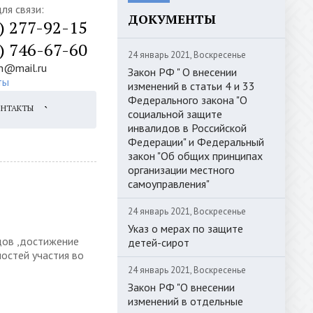
ля связи:
ДОКУМЕНТЫ
) 277-92-15
) 746-67-60
24 январь 2021, Воскресенье
zh@mail.ru
Закон РФ " О внесении
ты
изменений в статьи 4 и 33
Федерального закона "О
ОНТАКТЫ
`
социальной защите
инвалидов в Российской
Федерации" и Федеральный
закон "Об общих принципах
организации местного
самоуправления"
24 январь 2021, Воскресенье
Указ о мерах по защите
дов ,достижение
детей-сирот
остей участия во
24 январь 2021, Воскресенье
Закон РФ "О внесении
изменений в отдельные